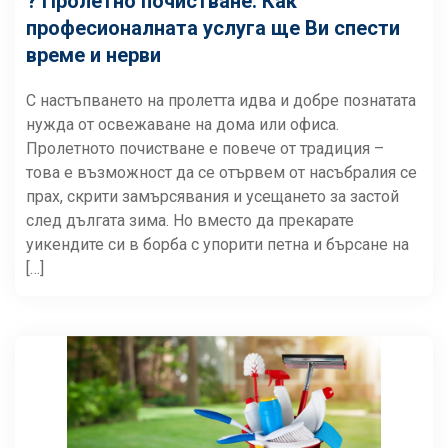
? Пролетно почистване: Как
професионалната услуга ще Ви спести
време и нерви
С настъпването на пролетта идва и добре познатата
нужда от освежаване на дома или офиса.
Пролетното почистване е повече от традиция –
това е възможност да се отървем от насъбралия се
прах, скрити замърсявания и усещането за застой
след дългата зима. Но вместо да прекарате
уикендите си в борба с упорити петна и бърсане на
[…]