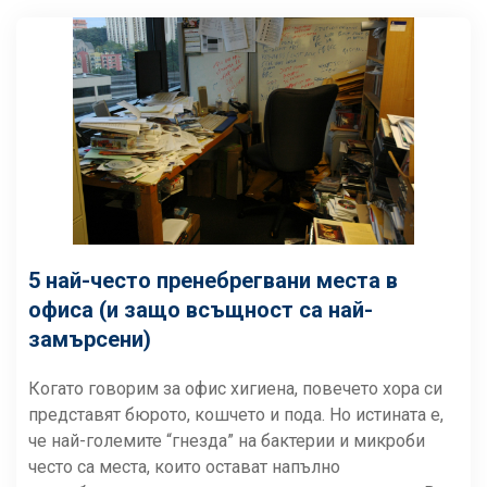
5 най-често пренебрегвани места в
офиса (и защо всъщност са най-
замърсени)
Когато говорим за офис хигиена, повечето хора си
представят бюрото, кошчето и пода. Но истината е,
че най-големите “гнезда” на бактерии и микроби
често са места, които остават напълно