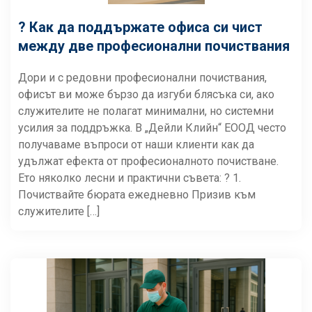
? Как да поддържате офиса си чист
между две професионални почиствания
Дори и с редовни професионални почиствания,
офисът ви може бързо да изгуби блясъка си, ако
служителите не полагат минимални, но системни
усилия за поддръжка. В „Дейли Клийн“ ЕООД често
получаваме въпроси от наши клиенти как да
удължат ефекта от професионалното почистване.
Ето няколко лесни и практични съвета: ? 1.
Почиствайте бюрата ежедневно Призив към
служителите […]