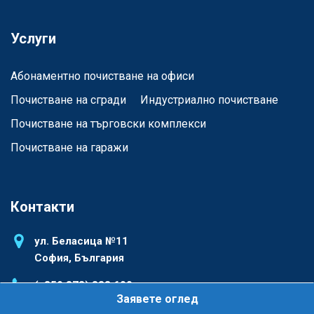
Услуги
Абонаментно почистване на офиси
Почистване на сгради
Индустриално почистване
Почистване на търговски комплекси
Почистване на гаражи
Контакти
ул. Беласица №11
София, България
(+359 878) 833 600
Заявете оглед
office@dclean.eu