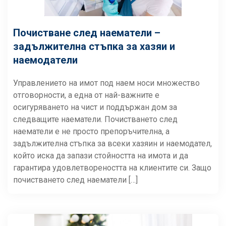
Почистване след наематели –
задължителна стъпка за хазяи и
наемодатели
Управлението на имот под наем носи множество
отговорности, а една от най-важните е
осигуряването на чист и поддържан дом за
следващите наематели. Почистването след
наематели е не просто препоръчителна, а
задължителна стъпка за всеки хазяин и наемодател,
който иска да запази стойността на имота и да
гарантира удовлетвореността на клиентите си. Защо
почистването след наематели […]