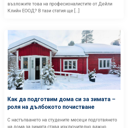
възложите това на професионалистите от Дейли
Клийн ЕООД? В тази статия ще […]
Как да подготвим дома си за зимата –
роля на дълбокото почистване
С настъпването на студените месеци подготвянето
на дома за зимата става изключително важно.