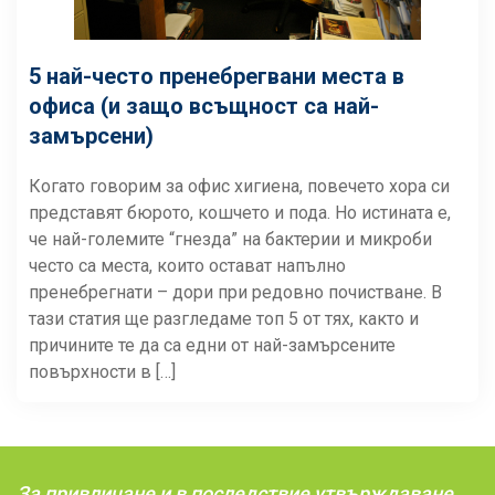
5 най-често пренебрегвани места в
офиса (и защо всъщност са най-
замърсени)
Когато говорим за офис хигиена, повечето хора си
представят бюрото, кошчето и пода. Но истината е,
че най-големите “гнезда” на бактерии и микроби
често са места, които остават напълно
пренебрегнати – дори при редовно почистване. В
тази статия ще разгледаме топ 5 от тях, както и
причините те да са едни от най-замърсените
повърхности в […]
За привличане и в последствие утвърждаване