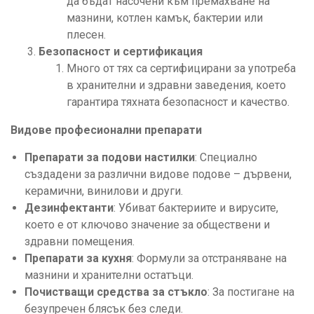
да бъдат насочени към премахване на
мазнини, котлен камък, бактерии или
плесен.
Безопасност и сертификация
Много от тях са сертифицирани за употреба
в хранителни и здравни заведения, което
гарантира тяхната безопасност и качество.
Видове професионални препарати
Препарати за подови настилки
: Специално
създадени за различни видове подове – дървени,
керамични, винилови и други.
Дезинфектанти
: Убиват бактериите и вирусите,
което е от ключово значение за обществени и
здравни помещения.
Препарати за кухня
: Формули за отстраняване на
мазнини и хранителни остатъци.
Почистващи средства за стъкло
: За постигане на
безупречен блясък без следи.