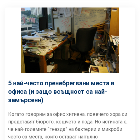
5 най-често пренебрегвани места в
офиса (и защо всъщност са най-
замърсени)
Когато говорим за офис хигиена, повечето хора си
представят бюрото, кошчето и пода. Но истината е,
че най-големите “гнезда” на бактерии и микроби
често са места, които остават напълно