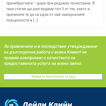
пренебрегнати – дори при редовно почистване. В
тази статия ще разгледаме топ 5 от тях, както и
причините те да са едни от най-замърсените
повърхности в […]
За привличане и в последствие утвърждаване
на дългосрочна работа с всеки Kлиент не
правим компромис с качеството на
предоставената услуга на всяко звено.
Заявете безплатен оглед