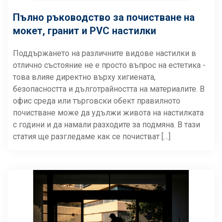
Пълно ръководство за почистване на
мокет, гранит и PVC настилки
Поддържането на различните видове настилки в
отлично състояние не е просто въпрос на естетика -
това влияе директно върху хигиената,
безопасността и дълготрайността на материалите. В
офис среда или търговски обект правилното
почистване може да удължи живота на настилката
с години и да намали разходите за подмяна. В тази
статия ще разгледаме как се почистват […]