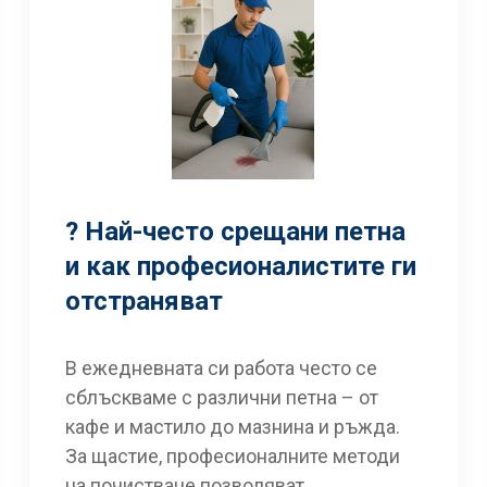
? Най-често срещани петна
и как професионалистите ги
отстраняват
В ежедневната си работа често се
сблъскваме с различни петна – от
кафе и мастило до мазнина и ръжда.
За щастие, професионалните методи
на почистване позволяват