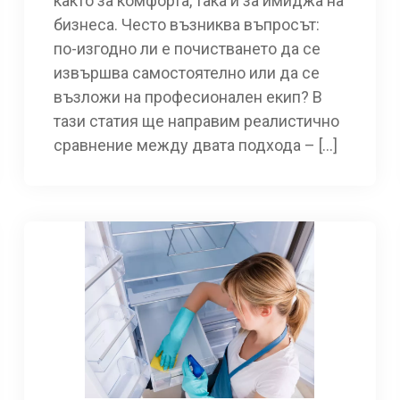
както за комфорта, така и за имиджа на
бизнеса. Често възниква въпросът:
по-изгодно ли е почистването да се
извършва самостоятелно или да се
възложи на професионален екип? В
тази статия ще направим реалистично
сравнение между двата подхода – […]