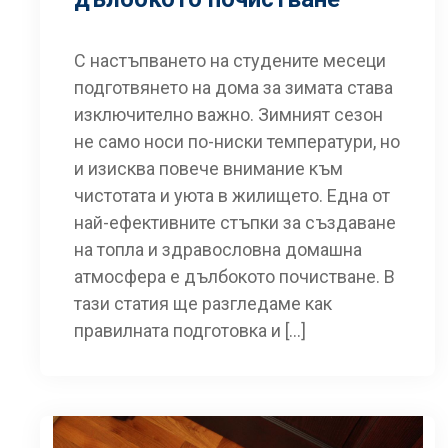
С настъпването на студените месеци
подготвянето на дома за зимата става
изключително важно. Зимният сезон
не само носи по-ниски температури, но
и изисква повече внимание към
чистотата и уюта в жилището. Една от
най-ефективните стъпки за създаване
на топла и здравословна домашна
атмосфера е дълбокото почистване. В
тази статия ще разгледаме как
правилната подготовка и […]