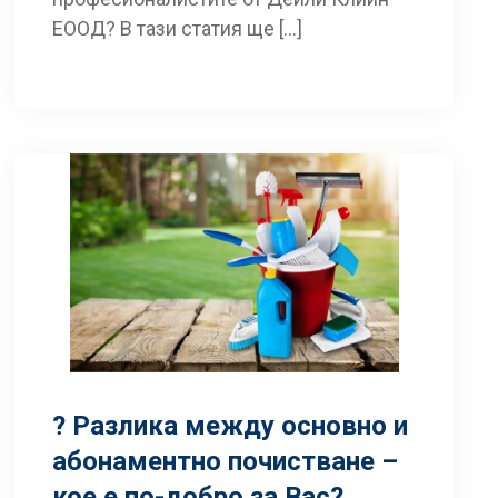
ЕООД? В тази статия ще […]
? Разлика между основно и
абонаментно почистване –
кое е по-добро за Вас?