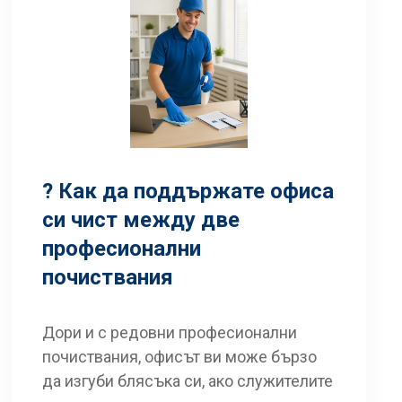
? Как да поддържате офиса
си чист между две
професионални
почиствания
Дори и с редовни професионални
почиствания, офисът ви може бързо
да изгуби блясъка си, ако служителите