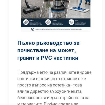
Пълно ръководство за
почистване на мокет,
гранит и PVC настилки
Поддържането на различните видове
настилки в отлично състояние не е
просто въпрос на естетика - това
влияе директно върху хигиената,
безопасността и дълготрайността на
материалите. В офис среда или