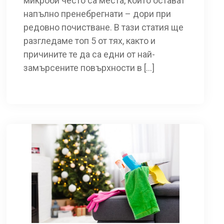
микроби често са места, които остават
напълно пренебрегнати – дори при
редовно почистване. В тази статия ще
разгледаме топ 5 от тях, както и
причините те да са едни от най-
замърсените повърхности в […]