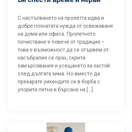
С настъпването на пролетта идва и
добре познатата нужда от освежаване
на дома или офиса. Пролетното
почистване е повече от традиция –
това е възможност да се отървем от
насъбралия се прах, скрити
замърсявания и усещането за застой
след дългата зима. Но вместо да
прекарате уикендите си в борба с
упорити петна и бърсане на […]