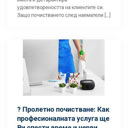
удовлетвореността на клиентите си.
Защо почистването след наематели […]
? Пролетно почистване: Как
професионалната услуга ще
Ви спести време и нерви