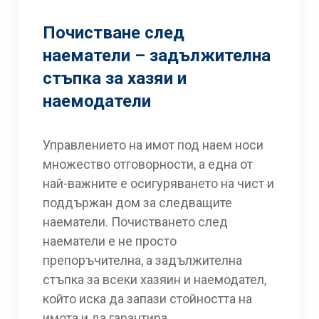
Почистване след
наематели – задължителна
стъпка за хазяи и
наемодатели
Управлението на имот под наем носи
множество отговорности, а една от
най-важните е осигуряването на чист и
поддържан дом за следващите
наематели. Почистването след
наематели е не просто
препоръчителна, а задължителна
стъпка за всеки хазяин и наемодател,
който иска да запази стойността на
имота и да гарантира