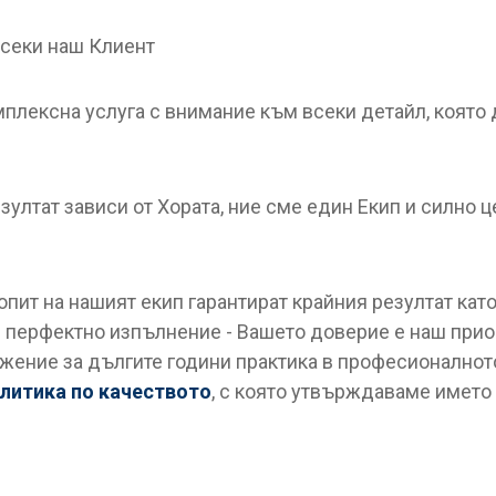
секи наш Клиент
плексна услуга с внимание към всеки детайл, която 
ултат зависи от Хората, ние сме един Eкип и силно це
пит на нашият екип гарантират крайния резултат като
 перфектно изпълнение - Вашето доверие е наш прио
ижение за дългите години практика в професионалнот
литика по качеството
, с която утвърждаваме името 