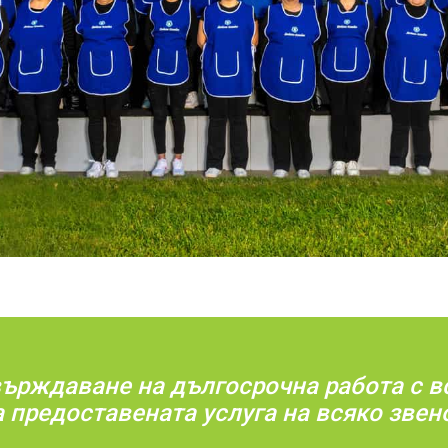
върждаване на дългосрочна работа с в
 предоставената услуга на всяко звен