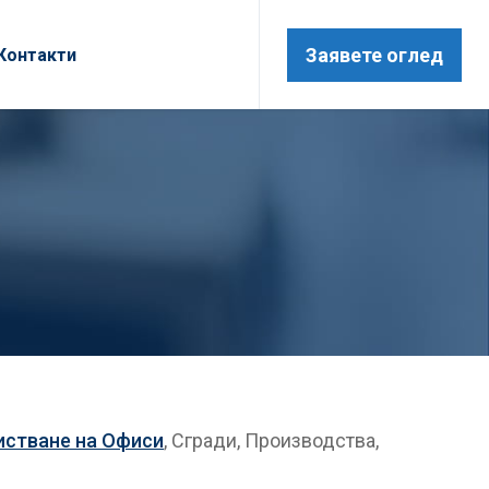
Заявете оглед
Контакти
истване на Офиси
, Сгради, Производства,