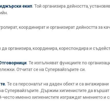
иджърски екип
. Той организира дейността, установя
ийн.
нтролират, координират и организират дейността за к
да организира, координира, кореспондира и съдейст
Отговорници
. Те изпълняват функциите по организац
ележки. Отчитат се на Супервайзърите си.
ите
.
Те са персоналът на даден обект и са ангажирани
 на Супервайзърите. Държим хигиенистите да вършат 
ай-често именно хигиенистите изграждат мнението и 