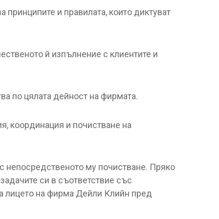
ва принципите и правилата, които диктуват
ачественото й изпълнение с клиентите и
ва по цялата дейност на фирмата.
ия, координация и почистване на
 с непосредственото му почистване. Пряко
задачите си в съответствие със
са лицето на фирма Дейли Клийн пред