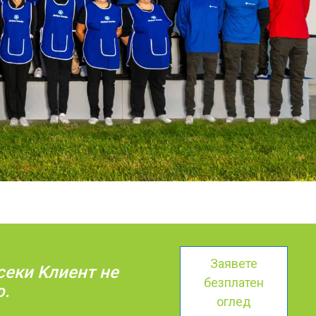
Заявете
секи Kлиент не
безплатен
о.
оглед