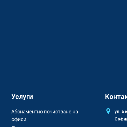
Услуги
Конта
Абонаментно почистване на
ул. Б
офиси
София