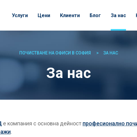
Услуги
Цени
Клиенти
Блог
За нас
ПОЧИСТВАНЕ НА ОФИСИ В СОФИЯ
ЗА НАС
За нас
Д
е компания с основна дейност
професионално поч
ражи
.