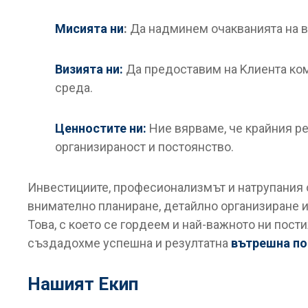
Мисията ни
:
Да надминем очакванията на в
Визията ни:
Да предоставим на Kлиента ком
среда.
Ценностите ни:
Ние вярваме, че крайния рез
организираност и постоянство.
Инвестициите, професионализмът и натрупания о
внимателно планиране, детайлно организиране и
Това, с което се гордеем и най-важното ни пост
създадохме успешна и резултатна
вътрешна по
Нашият Екип