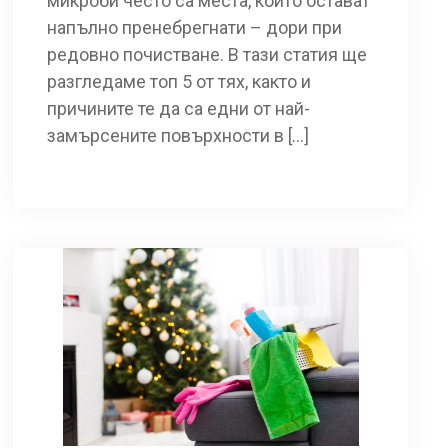
микроби често са места, които остават
напълно пренебрегнати – дори при
редовно почистване. В тази статия ще
разгледаме топ 5 от тях, както и
причините те да са едни от най-
замърсените повърхности в […]