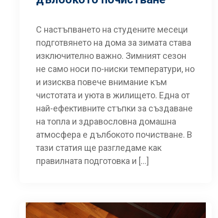
С настъпването на студените месеци
подготвянето на дома за зимата става
изключително важно. Зимният сезон
не само носи по-ниски температури, но
и изисква повече внимание към
чистотата и уюта в жилището. Една от
най-ефективните стъпки за създаване
на топла и здравословна домашна
атмосфера е дълбокото почистване. В
тази статия ще разгледаме как
правилната подготовка и […]