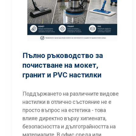
Пълно ръководство за
почистване на мокет,
гранит и PVC настилки
Поддържането на различните видове
настилки в отлично състояние не е
просто въпрос на естетика - това
влияе директно върху хигиената,
безопасността и дълготрайността на
материалите. В офис среда или