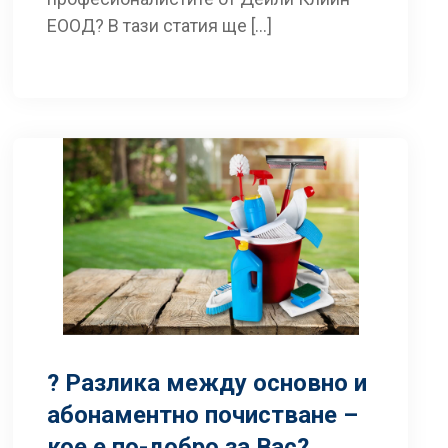
ЕООД? В тази статия ще […]
? Разлика между основно и
абонаментно почистване –
кое е по-добро за Вас?