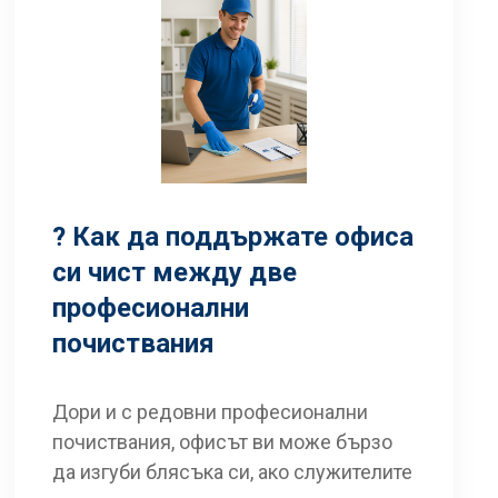
? Как да поддържате офиса
си чист между две
професионални
почиствания
Дори и с редовни професионални
почиствания, офисът ви може бързо
да изгуби блясъка си, ако служителите