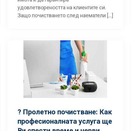
удовлетвореността на клиентите си.
Защо почистването след наематели […]
? Пролетно почистване: Как
професионалната услуга ще
Ви спести време и нерви