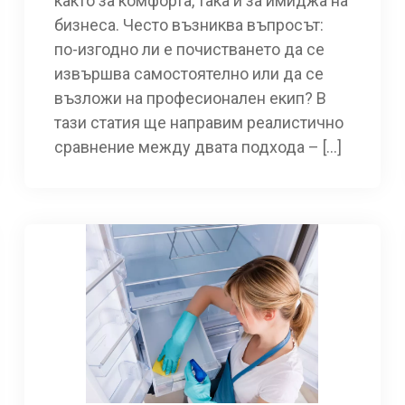
както за комфорта, така и за имиджа на
бизнеса. Често възниква въпросът:
по-изгодно ли е почистването да се
извършва самостоятелно или да се
възложи на професионален екип? В
тази статия ще направим реалистично
сравнение между двата подхода – […]