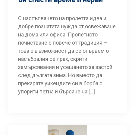
С настъпването на пролетта идва и
добре познатата нужда от освежаване
на дома или офиса. Пролетното
почистване е повече от традиция –
това е възможност да се отървем от
насъбралия се прах, скрити
замърсявания и усещането за застой
след дългата зима. Но вместо да
прекарате уикендите си в борба с
упорити петна и бърсане на […]