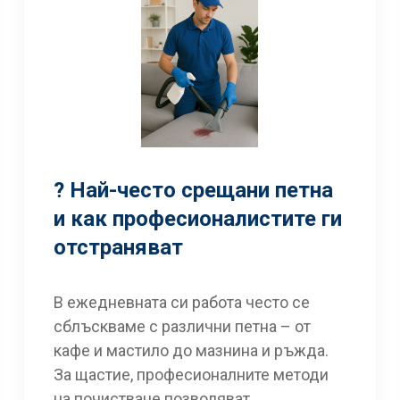
? Най-често срещани петна
и как професионалистите ги
отстраняват
В ежедневната си работа често се
сблъскваме с различни петна – от
кафе и мастило до мазнина и ръжда.
За щастие, професионалните методи
на почистване позволяват