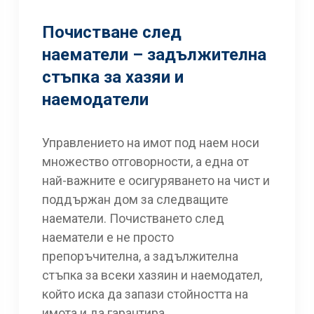
Почистване след
наематели – задължителна
стъпка за хазяи и
наемодатели
Управлението на имот под наем носи
множество отговорности, а една от
най-важните е осигуряването на чист и
поддържан дом за следващите
наематели. Почистването след
наематели е не просто
препоръчителна, а задължителна
стъпка за всеки хазяин и наемодател,
който иска да запази стойността на
имота и да гарантира