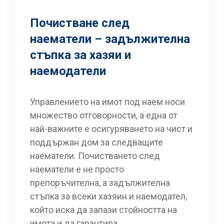
Почистване след
наематели – задължителна
стъпка за хазяи и
наемодатели
Управлението на имот под наем носи
множество отговорности, а една от
най-важните е осигуряването на чист и
поддържан дом за следващите
наематели. Почистването след
наематели е не просто
препоръчителна, а задължителна
стъпка за всеки хазяин и наемодател,
който иска да запази стойността на
имота и да гарантира