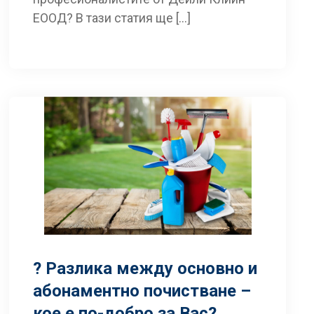
ЕООД? В тази статия ще […]
? Разлика между основно и
абонаментно почистване –
кое е по-добро за Вас?