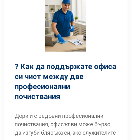
? Как да поддържате офиса
си чист между две
професионални
почиствания
Дори и с редовни професионални
почиствания, офисът ви може бързо
да изгуби блясъка си, ако служителите