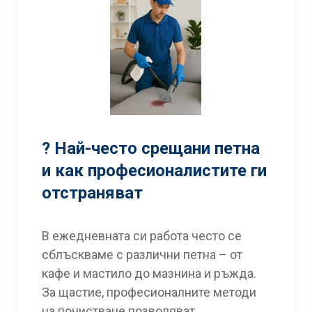
? Най-често срещани петна
и как професионалистите ги
отстраняват
В ежедневната си работа често се
сблъскваме с различни петна – от
кафе и мастило до мазнина и ръжда.
За щастие, професионалните методи
на почистване позволяват