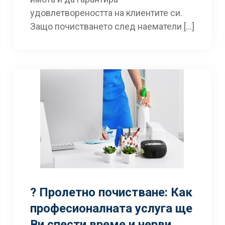
удовлетвореността на клиентите си.
Защо почистването след наематели […]
? Пролетно почистване: Как
професионалната услуга ще
Ви спести време и нерви