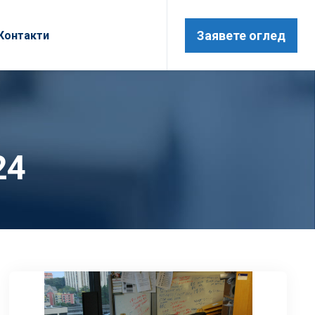
Заявете оглед
Контакти
24