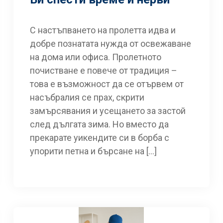
С настъпването на пролетта идва и
добре познатата нужда от освежаване
на дома или офиса. Пролетното
почистване е повече от традиция –
това е възможност да се отървем от
насъбралия се прах, скрити
замърсявания и усещането за застой
след дългата зима. Но вместо да
прекарате уикендите си в борба с
упорити петна и бърсане на […]