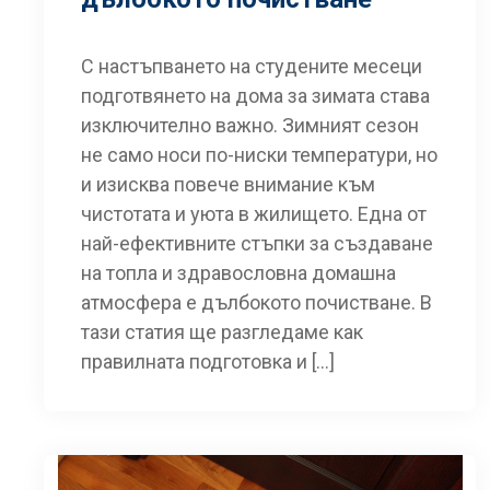
С настъпването на студените месеци
подготвянето на дома за зимата става
изключително важно. Зимният сезон
не само носи по-ниски температури, но
и изисква повече внимание към
чистотата и уюта в жилището. Една от
най-ефективните стъпки за създаване
на топла и здравословна домашна
атмосфера е дълбокото почистване. В
тази статия ще разгледаме как
правилната подготовка и […]