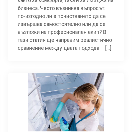
както за комфорта, така и за имиджа на
бизнеса. Често възниква въпросът:
по-изгодно ли е почистването да се
извършва самостоятелно или да се
възложи на професионален екип? В
тази статия ще направим реалистично
сравнение между двата подхода – […]