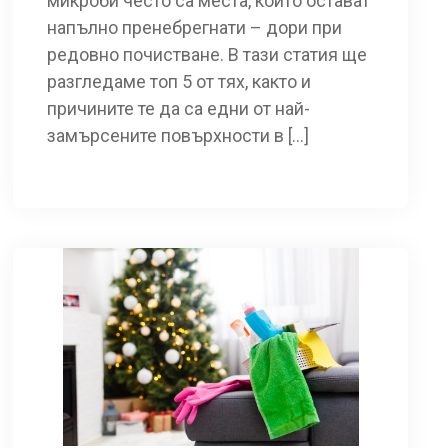
микроби често са места, които остават
напълно пренебрегнати – дори при
редовно почистване. В тази статия ще
разгледаме топ 5 от тях, както и
причините те да са едни от най-
замърсените повърхности в […]