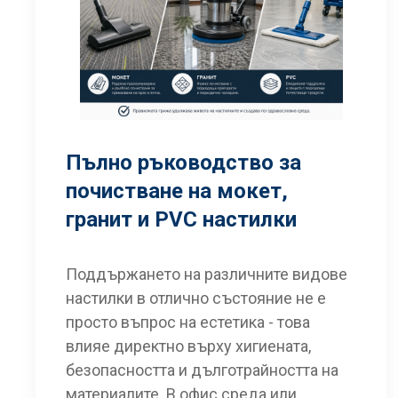
Пълно ръководство за
почистване на мокет,
гранит и PVC настилки
Поддържането на различните видове
настилки в отлично състояние не е
просто въпрос на естетика - това
влияе директно върху хигиената,
безопасността и дълготрайността на
материалите. В офис среда или